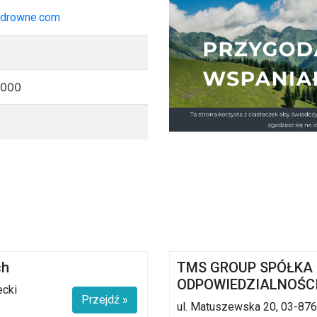
edrowne.com
0000
ch
TMS GROUP SPÓŁKA
ODPOWIEDZIALNOŚC
ecki
Przejdź »
ul. Matuszewska 20, 03-87