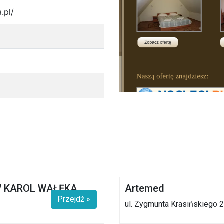
.pl/
W KAROL WAŁĘKA
Artemed
Przejdź »
ul. Zygmunta Krasińskiego 