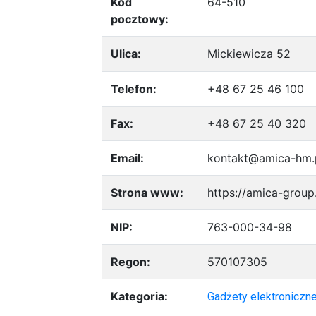
Kod
64-510
pocztowy:
Ulica:
Mickiewicza 52
Telefon:
+48 67 25 46 100
Fax:
+48 67 25 40 320
Email:
kontakt@amica-hm.
Strona www:
https://amica-grou
NIP:
763-000-34-98
Regon:
570107305
Kategoria:
Gadżety elektroniczn