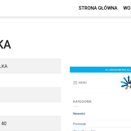
STRONA GŁÓWNA
WO
KA
ŁKA
a
40