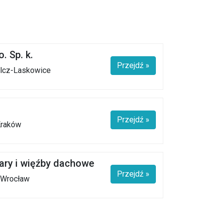
. Sp. k.
Przejdź »
elcz-Laskowice
Przejdź »
 Kraków
ary i więźby dachowe
Przejdź »
 Wrocław