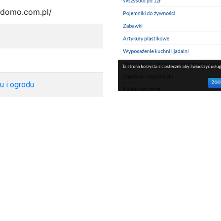
-domo.com.pl/
0
 i ogrodu