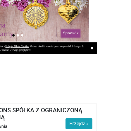
IONS SPÓŁKA Z OGRANICZONĄ
IĄ
Przejdź »
ynia