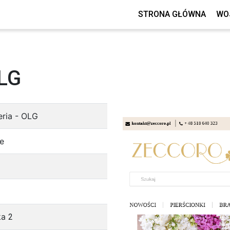
STRONA GŁÓWNA
WO
OLG
eria - OLG
ie
cka
2