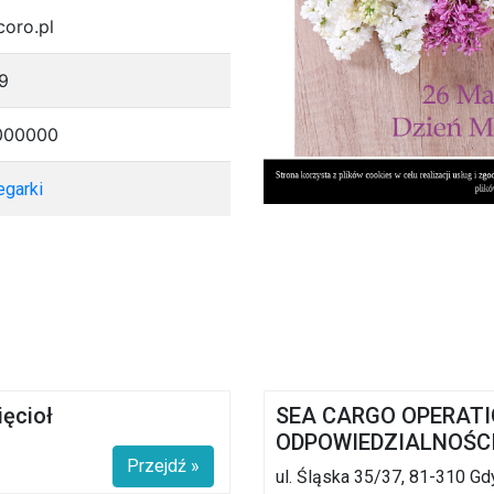
coro.pl
9
000000
egarki
ięcioł
SEA CARGO OPERAT
ODPOWIEDZIALNOŚC
Przejdź »
ul. Śląska 35/37, 81-310 Gd